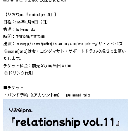
u named(radica)の出演が決定しました!!
【りおなpre.『relationship vol.11』】
日程：2025年10月26日（日）
会場：the five morioka
時間：OPEN 16:30/START 17:00
出演：The Mappys / u named(radica) / SCALEOUT / ALLIE(unfail) Mix.lzzy/ ザ・オベベズ
※u named(radica)は令・ヨシダマサト・サポートドラムの編成で出演い
たします。
チケット料金：前売￥2,400/当日￥2,900
※1ドリンク代別
■チケット
・バンド予約（XアカウントDM）：
@u_named_radica