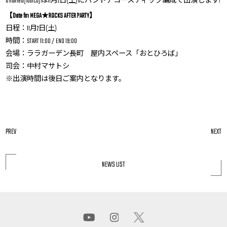
u named(radica)は11月2日(土)にバンドアコースティック編成で出演します!
【Date fm MEGA★ROCKS AFTER PARTY】
日程：11月2日(土)
時間：START 11:00 / END 19:00
会場：ララガーデン長町 屋内スペース「おとひろば」
司会：中村マサトシ
※出演時間は後日ご案内となります。
PREV
NEXT
NEWS LIST