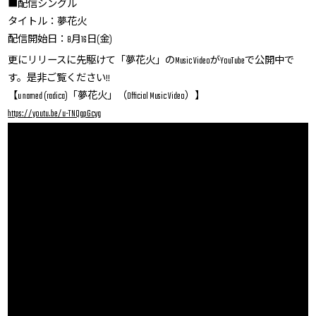
■配信シングル
タイトル：夢花火
配信開始日：8月16日(金)
更にリリースに先駆けて「夢花火」のMusic VideoがYouTubeで公開中で
す。是非ご覧ください!!
【u named (radica)「夢花火」（Official Music Video）】
https://youtu.be/u-TNQgpGcyg