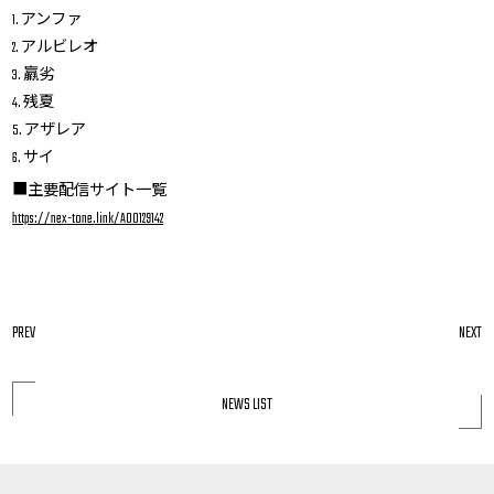
1. アンファ
2. アルビレオ
3. 羸劣
4. 残夏
5. アザレア
6. サイ
■主要配信サイト一覧
https://nex-tone.link/A00129142
PREV
NEXT
NEWS LIST