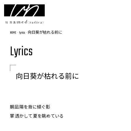
HOME
>
lyrics
>
向日葵が枯れる前に
Lyrics
向日葵が枯れる前に
朝凪 陽を背に傾ぐ影
掌 透かして 夏を眺めている