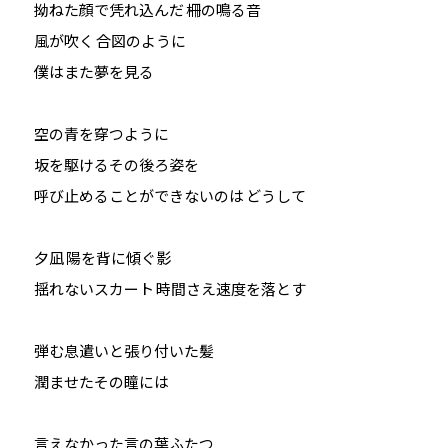
拗ねた顔で凭れ込んだ 柵の鳴る音
風が吹く 合図のように
僕はまた夢を見る
空の青を穿つように
坂を駆けるその後ろ姿を
呼び止めることができないのは どうして
夕凪 陽を背に傾ぐ影
揺れないスカート 時間さえ速度を落とす
弾む息遣いと張り付いた髪
潤ませたその瞳には
言えなかった言の葉ふたつ